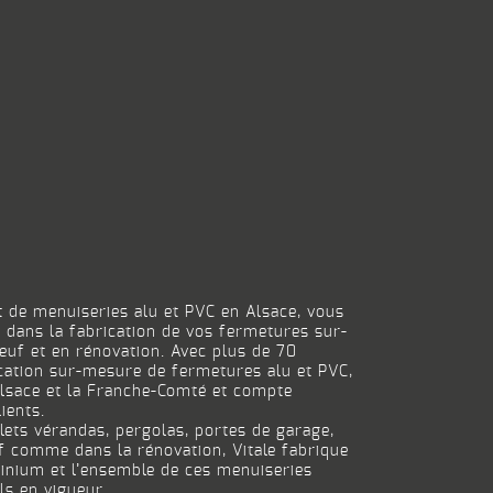
nt de menuiseries alu et PVC en Alsace, vous
e dans la fabrication de vos fermetures sur-
euf et en rénovation. Avec plus de 70
ication sur-mesure de fermetures alu et PVC,
’Alsace et la Franche-Comté et compte
ients.
olets vérandas, pergolas, portes de garage,
uf comme dans la rénovation, Vitale fabrique
inium et l’ensemble de ces menuiseries
ls en vigueur.