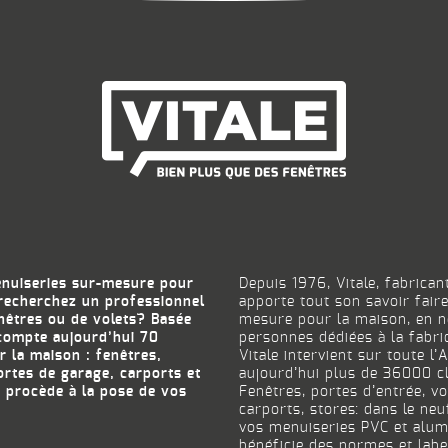
enuiseries sur-mesure pour
Depuis 1976, Vitale, fabrica
recherchez un professionnel
apporte tout son savoir fair
enêtres ou de volets? Basée
mesure pour la maison, en n
 compte aujourd’hui 70
personnes dédiées à la fabr
r la maison : fenêtres,
Vitale intervient sur toute l
ortes de garage, carports et
aujourd’hui plus de 36000 cl
e procède à la pose de vos
Fenêtres, portes d’entrée, v
carports, stores: dans le ne
vos menuiseries PVC et alum
bénéficie des normes et labe