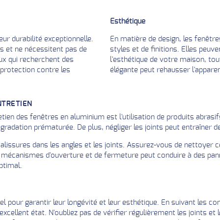
Esthétique
r durabilité exceptionnelle.
En matière de design, les fenêtr
s et ne nécessitent pas de
styles et de finitions. Elles peuv
ux qui recherchent des
l'esthétique de votre maison, to
protection contre les
élégante peut rehausser l'apparen
NTRETIEN
etien des fenêtres en aluminium est l'utilisation de produits abrasi
adation prématurée. De plus, négliger les joints peut entraîner des
 salissures dans les angles et les joints. Assurez-vous de nettoyer
es mécanismes d'ouverture et de fermeture peut conduire à des pan
ptimal.
l pour garantir leur longévité et leur esthétique. En suivant les co
xcellent état. N'oubliez pas de vérifier régulièrement les joints e