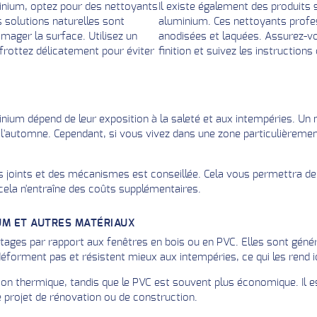
inium, optez pour des nettoyants
Il existe également des produits
 solutions naturelles sont
aluminium. Ces nettoyants profes
mager la surface. Utilisez un
anodisées et laquées. Assurez-vo
 frottez délicatement pour éviter
finition et suivez les instructions
inium dépend de leur exposition à la saleté et aux intempéries. U
'automne. Cependant, si vous vivez dans une zone particulièremen
es joints et des mécanismes est conseillée. Cela vous permettra d
ela n'entraîne des coûts supplémentaires.
UM ET AUTRES MATÉRIAUX
tages par rapport aux fenêtres en bois ou en PVC. Elles sont géné
déforment pas et résistent mieux aux intempéries, ce qui les rend 
ation thermique, tandis que le PVC est souvent plus économique. Il 
 projet de rénovation ou de construction.