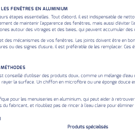
 LES FENÊTRES EN ALUMINIUM
eurs étapes essentielles. Tout d'abord, il est indispensable de nett
lement de maintenir l'apparence des fenêtres, mais aussi d'éviter 
zones autour des vitrages et des baies, qui peuvent accumuler des 
ints et des mécanismes de vos fenêtres. Les joints doivent être en bo
ures ou des signes d'usure, il est préférable de les remplacer. Ces 
T MÉTHODES
st conseillé d'utiliser des produits doux, comme un mélange d'eau 
t rayer la surface. Un chiffon en microfibre ou une éponge douce es
cifique pour les menuiseries en aluminium, qui peut aider à retrouver
 du fabricant, et n'oubliez pas de rincer à l'eau claire pour éliminer
N
Produits spécialisés