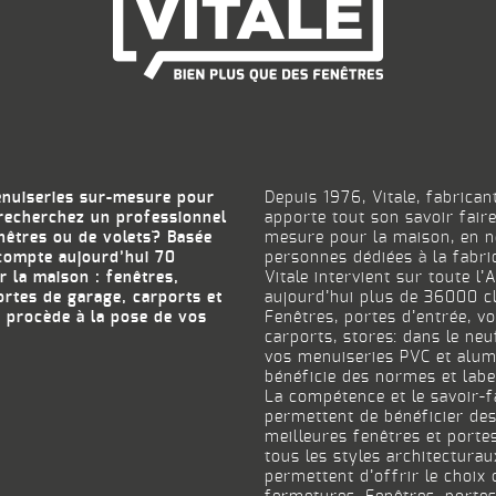
enuiseries sur-mesure pour
Depuis 1976, Vitale, fabrica
recherchez un professionnel
apporte tout son savoir fair
enêtres ou de volets? Basée
mesure pour la maison, en n
 compte aujourd’hui 70
personnes dédiées à la fabr
r la maison : fenêtres,
Vitale intervient sur toute l
ortes de garage, carports et
aujourd’hui plus de 36000 cl
e procède à la pose de vos
Fenêtres, portes d’entrée, v
carports, stores: dans le ne
vos menuiseries PVC et alum
bénéficie des normes et labe
La compétence et le savoir-fa
permettent de bénéficier des
meilleures fenêtres et porte
tous les styles architecturau
permettent d’offrir le choi