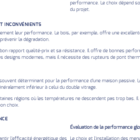
performance. Le choix dépend sou
du projet.
ET INCONVÉNIENTS
ement leur performance. Le bois, par exemple, offre une excellente
 prévenir la dégradation.
on rapport qualité-prix et sa résistance. Il offre de bonnes perfo
des designs modernes, mais il nécessite des rupteurs de pont therm
t souvent déterminant pour la performance d'une maison passive. Le t
éralement inférieur à celui du double vitrage.
taines régions où les températures ne descendent pas trop bas. Il e
bon choix.
NCE
Évaluation de la performance glo
ntir l'efficacité énergétique des
Le choix et l'installation des me