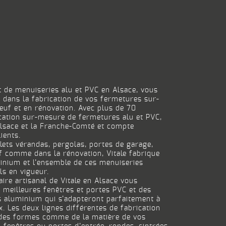
nt de menuiseries alu et PVC en Alsace, vous
e dans la fabrication de vos fermetures sur-
euf et en rénovation. Avec plus de 70
ication sur-mesure de fermetures alu et PVC,
’Alsace et la Franche-Comté et compte
ients.
olets vérandas, pergolas, portes de garage,
uf comme dans la rénovation, Vitale fabrique
inium et l’ensemble de ces menuiseries
ls en vigueur.
ire artisanal de Vitale en Alsace vous
 meilleures fenêtres et portes PVC et des
s aluminium qui s’adapteront parfaitement à
x. Les deux lignes différentes de fabrication
x des formes comme de la matière de vos