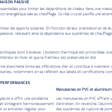
MAISON PASSIVE
entielles pour limiter les déperditions de chaleur dans une maison
n énergétique liée au chauffage. Ce rôle crucial justifie une attent
iser les apports solaires. En fonction de leur orientation et de le
r passive, réduisant ainsi la dépendance aux systèmes de chauffag
techniques sont à évaluer. L'isolation thermique est primordiale, a
'intérieur en hiver et que la fraîcheur est préservée en été.
ne étanchéité limite les infiltrations d'air et contribue à maintenir
iseries, notamment en se référant aux labels et certifications c
S PERFORMANCES
Menuiseries en PVC et aluminium
acité à offrir une excellente
Les menuiseries en PVC offrent u
s et s'intègrent harmonieusement
d'entretien. En revanche, l'alumin
 un entretien régulier pour
des systèmes de rupture de pont